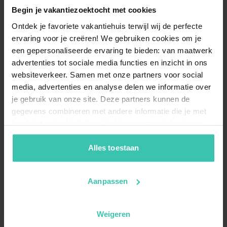
Begin je vakantiezoektocht met cookies
Ontdek je favoriete vakantiehuis terwijl wij de perfecte
ervaring voor je creëren! We gebruiken cookies om je
een gepersonaliseerde ervaring te bieden: van maatwerk
advertenties tot sociale media functies en inzicht in ons
websiteverkeer. Samen met onze partners voor social
media, advertenties en analyse delen we informatie over
je gebruik van onze site. Deze partners kunnen de
gegevens combineren met andere informatie die je met
hen hebt gedeeld of die zij hebben verzameld op basis
van je gebruik van hun diensten. Zo zorgen we ervoor dat
jouw vakantiezoektocht soepel en op maat verloopt!
Alles toestaan
Aanpassen
Weigeren