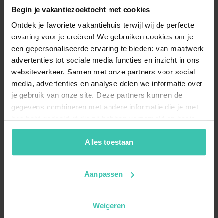
Begin je vakantiezoektocht met cookies
Ontdek je favoriete vakantiehuis terwijl wij de perfecte
ervaring voor je creëren! We gebruiken cookies om je
een gepersonaliseerde ervaring te bieden: van maatwerk
advertenties tot sociale media functies en inzicht in ons
websiteverkeer. Samen met onze partners voor social
media, advertenties en analyse delen we informatie over
je gebruik van onze site. Deze partners kunnen de
gegevens combineren met andere informatie die je met
hen hebt gedeeld of die zij hebben verzameld op basis
van je gebruik van hun diensten. Zo zorgen we ervoor dat
jouw vakantiezoektocht soepel en op maat verloopt!
Alles toestaan
Aanpassen
Weigeren