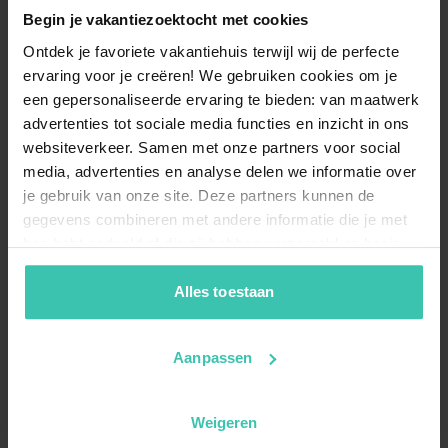
Begin je vakantiezoektocht met cookies
Ontdek je favoriete vakantiehuis terwijl wij de perfecte
ervaring voor je creëren! We gebruiken cookies om je
een gepersonaliseerde ervaring te bieden: van maatwerk
advertenties tot sociale media functies en inzicht in ons
websiteverkeer. Samen met onze partners voor social
media, advertenties en analyse delen we informatie over
je gebruik van onze site. Deze partners kunnen de
gegevens combineren met andere informatie die je met
hen hebt gedeeld of die zij hebben verzameld op basis
van je gebruik van hun diensten. Zo zorgen we ervoor dat
jouw vakantiezoektocht soepel en op maat verloopt!
Alles toestaan
Aanpassen
Weigeren