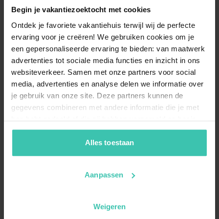
Begin je vakantiezoektocht met cookies
Ontdek je favoriete vakantiehuis terwijl wij de perfecte
ervaring voor je creëren! We gebruiken cookies om je
een gepersonaliseerde ervaring te bieden: van maatwerk
advertenties tot sociale media functies en inzicht in ons
websiteverkeer. Samen met onze partners voor social
media, advertenties en analyse delen we informatie over
je gebruik van onze site. Deze partners kunnen de
gegevens combineren met andere informatie die je met
hen hebt gedeeld of die zij hebben verzameld op basis
van je gebruik van hun diensten. Zo zorgen we ervoor dat
jouw vakantiezoektocht soepel en op maat verloopt!
Alles toestaan
Aanpassen
Weigeren