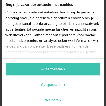
Begin je vakantiezoektocht met cookies
Ontdek je favoriete vakantiehuis terwijl wij de perfecte
ervaring voor je creëren! We gebruiken cookies om je
een gepersonaliseerde ervaring te bieden: van maatwerk
advertenties tot sociale media functies en inzicht in ons
websiteverkeer. Samen met onze partners voor social
media, advertenties en analyse delen we informatie over
je gebruik van onze site. Deze partners kunnen de
gegevens combineren met andere informatie die je met
hen hebt gedeeld of die zij hebben verzameld op basis
van je gebruik van hun diensten. Zo zorgen we ervoor dat
jouw vakantiezoektocht soepel en op maat verloopt!
Alles toestaan
Aanpassen
Weigeren