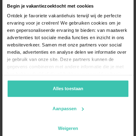
Begin je vakantiezoektocht met cookies
Ontdek je favoriete vakantiehuis terwijl wij de perfecte
ervaring voor je creëren! We gebruiken cookies om je
een gepersonaliseerde ervaring te bieden: van maatwerk
advertenties tot sociale media functies en inzicht in ons
websiteverkeer. Samen met onze partners voor social
media, advertenties en analyse delen we informatie over
je gebruik van onze site. Deze partners kunnen de
gegevens combineren met andere informatie die je met
hen hebt gedeeld of die zij hebben verzameld op basis
van je gebruik van hun diensten. Zo zorgen we ervoor dat
jouw vakantiezoektocht soepel en op maat verloopt!
Alles toestaan
Aanpassen
Weigeren