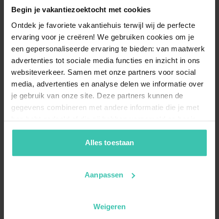
Begin je vakantiezoektocht met cookies
Ontdek je favoriete vakantiehuis terwijl wij de perfecte
ervaring voor je creëren! We gebruiken cookies om je
een gepersonaliseerde ervaring te bieden: van maatwerk
advertenties tot sociale media functies en inzicht in ons
websiteverkeer. Samen met onze partners voor social
media, advertenties en analyse delen we informatie over
je gebruik van onze site. Deze partners kunnen de
gegevens combineren met andere informatie die je met
hen hebt gedeeld of die zij hebben verzameld op basis
van je gebruik van hun diensten. Zo zorgen we ervoor dat
jouw vakantiezoektocht soepel en op maat verloopt!
Alles toestaan
Aanpassen
Weigeren