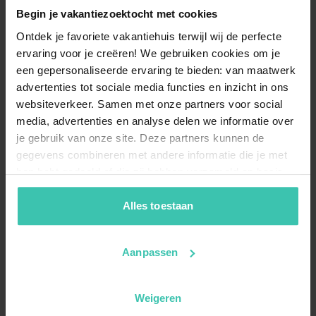
Begin je vakantiezoektocht met cookies
Ontdek je favoriete vakantiehuis terwijl wij de perfecte
ervaring voor je creëren! We gebruiken cookies om je
een gepersonaliseerde ervaring te bieden: van maatwerk
advertenties tot sociale media functies en inzicht in ons
websiteverkeer. Samen met onze partners voor social
media, advertenties en analyse delen we informatie over
je gebruik van onze site. Deze partners kunnen de
gegevens combineren met andere informatie die je met
hen hebt gedeeld of die zij hebben verzameld op basis
van je gebruik van hun diensten. Zo zorgen we ervoor dat
jouw vakantiezoektocht soepel en op maat verloopt!
Alles toestaan
Aanpassen
Weigeren