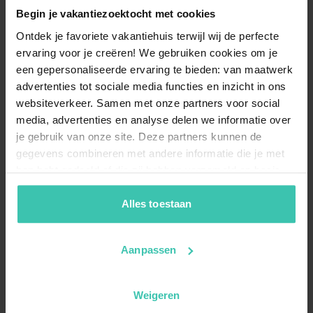
Begin je vakantiezoektocht met cookies
Ontdek je favoriete vakantiehuis terwijl wij de perfecte
ervaring voor je creëren! We gebruiken cookies om je
een gepersonaliseerde ervaring te bieden: van maatwerk
advertenties tot sociale media functies en inzicht in ons
websiteverkeer. Samen met onze partners voor social
media, advertenties en analyse delen we informatie over
je gebruik van onze site. Deze partners kunnen de
gegevens combineren met andere informatie die je met
hen hebt gedeeld of die zij hebben verzameld op basis
van je gebruik van hun diensten. Zo zorgen we ervoor dat
jouw vakantiezoektocht soepel en op maat verloopt!
Alles toestaan
Aanpassen
Weigeren