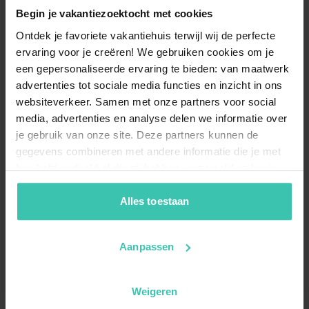
Begin je vakantiezoektocht met cookies
Ontdek je favoriete vakantiehuis terwijl wij de perfecte
ervaring voor je creëren! We gebruiken cookies om je
een gepersonaliseerde ervaring te bieden: van maatwerk
advertenties tot sociale media functies en inzicht in ons
websiteverkeer. Samen met onze partners voor social
media, advertenties en analyse delen we informatie over
je gebruik van onze site. Deze partners kunnen de
gegevens combineren met andere informatie die je met
hen hebt gedeeld of die zij hebben verzameld op basis
van je gebruik van hun diensten. Zo zorgen we ervoor dat
jouw vakantiezoektocht soepel en op maat verloopt!
Alles toestaan
Aanpassen
Weigeren