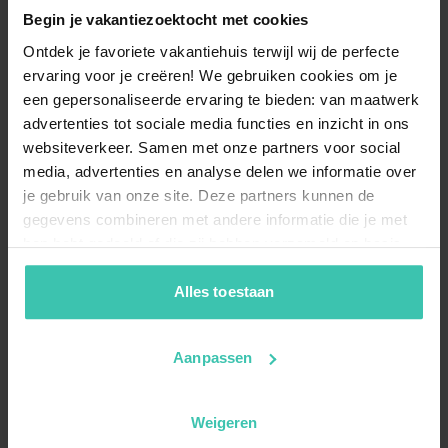
Begin je vakantiezoektocht met cookies
Ontdek je favoriete vakantiehuis terwijl wij de perfecte
ervaring voor je creëren! We gebruiken cookies om je
een gepersonaliseerde ervaring te bieden: van maatwerk
advertenties tot sociale media functies en inzicht in ons
websiteverkeer. Samen met onze partners voor social
media, advertenties en analyse delen we informatie over
je gebruik van onze site. Deze partners kunnen de
gegevens combineren met andere informatie die je met
hen hebt gedeeld of die zij hebben verzameld op basis
van je gebruik van hun diensten. Zo zorgen we ervoor dat
jouw vakantiezoektocht soepel en op maat verloopt!
Alles toestaan
Aanpassen
Weigeren