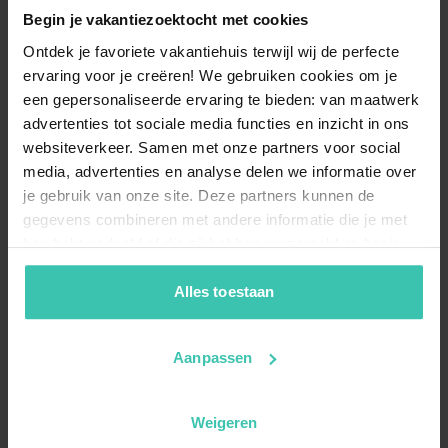
Begin je vakantiezoektocht met cookies
Ontdek je favoriete vakantiehuis terwijl wij de perfecte
ervaring voor je creëren! We gebruiken cookies om je
een gepersonaliseerde ervaring te bieden: van maatwerk
advertenties tot sociale media functies en inzicht in ons
websiteverkeer. Samen met onze partners voor social
media, advertenties en analyse delen we informatie over
je gebruik van onze site. Deze partners kunnen de
gegevens combineren met andere informatie die je met
hen hebt gedeeld of die zij hebben verzameld op basis
van je gebruik van hun diensten. Zo zorgen we ervoor dat
jouw vakantiezoektocht soepel en op maat verloopt!
Alles toestaan
Aanpassen
Weigeren