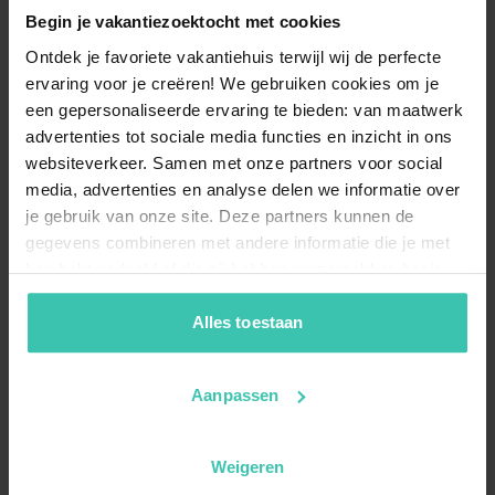
Begin je vakantiezoektocht met cookies
Ontdek je favoriete vakantiehuis terwijl wij de perfecte
ervaring voor je creëren! We gebruiken cookies om je
een gepersonaliseerde ervaring te bieden: van maatwerk
advertenties tot sociale media functies en inzicht in ons
websiteverkeer. Samen met onze partners voor social
media, advertenties en analyse delen we informatie over
je gebruik van onze site. Deze partners kunnen de
gegevens combineren met andere informatie die je met
hen hebt gedeeld of die zij hebben verzameld op basis
van je gebruik van hun diensten. Zo zorgen we ervoor dat
jouw vakantiezoektocht soepel en op maat verloopt!
Alles toestaan
Aanpassen
Weigeren