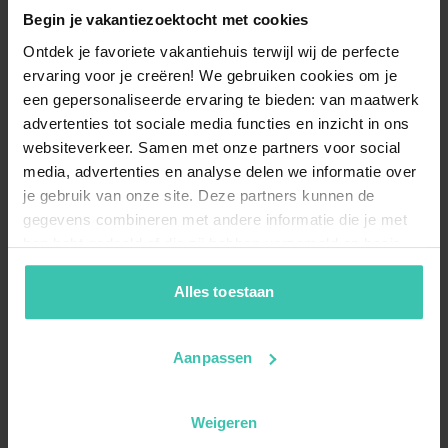
Begin je vakantiezoektocht met cookies
Ontdek je favoriete vakantiehuis terwijl wij de perfecte
ervaring voor je creëren! We gebruiken cookies om je
een gepersonaliseerde ervaring te bieden: van maatwerk
advertenties tot sociale media functies en inzicht in ons
websiteverkeer. Samen met onze partners voor social
media, advertenties en analyse delen we informatie over
je gebruik van onze site. Deze partners kunnen de
gegevens combineren met andere informatie die je met
hen hebt gedeeld of die zij hebben verzameld op basis
van je gebruik van hun diensten. Zo zorgen we ervoor dat
jouw vakantiezoektocht soepel en op maat verloopt!
Alles toestaan
Aanpassen
Weigeren