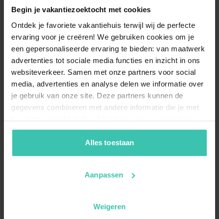
Begin je vakantiezoektocht met cookies
Ontdek je favoriete vakantiehuis terwijl wij de perfecte
ervaring voor je creëren! We gebruiken cookies om je
een gepersonaliseerde ervaring te bieden: van maatwerk
advertenties tot sociale media functies en inzicht in ons
websiteverkeer. Samen met onze partners voor social
media, advertenties en analyse delen we informatie over
je gebruik van onze site. Deze partners kunnen de
gegevens combineren met andere informatie die je met
hen hebt gedeeld of die zij hebben verzameld op basis
van je gebruik van hun diensten. Zo zorgen we ervoor dat
jouw vakantiezoektocht soepel en op maat verloopt!
Alles toestaan
Aanpassen
Weigeren