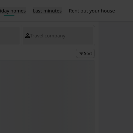
liday homes
Last minutes
Rent out your house
Travel company
Sort