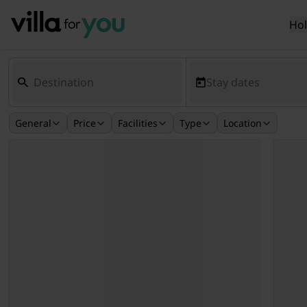
Ho
Stay dates
General
Price
Facilities
Type
Location