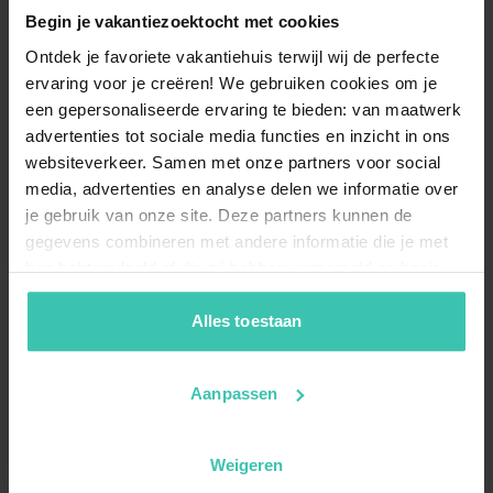
Begin je vakantiezoektocht met cookies
Ontdek je favoriete vakantiehuis terwijl wij de perfecte
ervaring voor je creëren! We gebruiken cookies om je
een gepersonaliseerde ervaring te bieden: van maatwerk
advertenties tot sociale media functies en inzicht in ons
websiteverkeer. Samen met onze partners voor social
media, advertenties en analyse delen we informatie over
je gebruik van onze site. Deze partners kunnen de
gegevens combineren met andere informatie die je met
hen hebt gedeeld of die zij hebben verzameld op basis
van je gebruik van hun diensten. Zo zorgen we ervoor dat
jouw vakantiezoektocht soepel en op maat verloopt!
Alles toestaan
Aanpassen
Weigeren