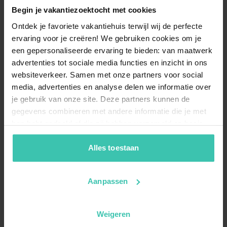
Begin je vakantiezoektocht met cookies
Ontdek je favoriete vakantiehuis terwijl wij de perfecte
ervaring voor je creëren! We gebruiken cookies om je
een gepersonaliseerde ervaring te bieden: van maatwerk
advertenties tot sociale media functies en inzicht in ons
websiteverkeer. Samen met onze partners voor social
media, advertenties en analyse delen we informatie over
je gebruik van onze site. Deze partners kunnen de
gegevens combineren met andere informatie die je met
hen hebt gedeeld of die zij hebben verzameld op basis
van je gebruik van hun diensten. Zo zorgen we ervoor dat
jouw vakantiezoektocht soepel en op maat verloopt!
Alles toestaan
Aanpassen
Weigeren