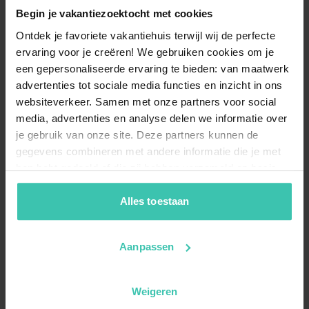
Begin je vakantiezoektocht met cookies
Ontdek je favoriete vakantiehuis terwijl wij de perfecte
ervaring voor je creëren! We gebruiken cookies om je
een gepersonaliseerde ervaring te bieden: van maatwerk
advertenties tot sociale media functies en inzicht in ons
websiteverkeer. Samen met onze partners voor social
media, advertenties en analyse delen we informatie over
je gebruik van onze site. Deze partners kunnen de
gegevens combineren met andere informatie die je met
hen hebt gedeeld of die zij hebben verzameld op basis
van je gebruik van hun diensten. Zo zorgen we ervoor dat
jouw vakantiezoektocht soepel en op maat verloopt!
Alles toestaan
Aanpassen
Weigeren