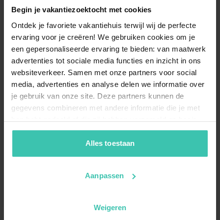
Begin je vakantiezoektocht met cookies
Ontdek je favoriete vakantiehuis terwijl wij de perfecte
ervaring voor je creëren! We gebruiken cookies om je
een gepersonaliseerde ervaring te bieden: van maatwerk
advertenties tot sociale media functies en inzicht in ons
websiteverkeer. Samen met onze partners voor social
media, advertenties en analyse delen we informatie over
je gebruik van onze site. Deze partners kunnen de
gegevens combineren met andere informatie die je met
hen hebt gedeeld of die zij hebben verzameld op basis
van je gebruik van hun diensten. Zo zorgen we ervoor dat
jouw vakantiezoektocht soepel en op maat verloopt!
Alles toestaan
Aanpassen
Weigeren