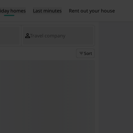
liday homes
Last minutes
Rent out your house
Travel company
Sort