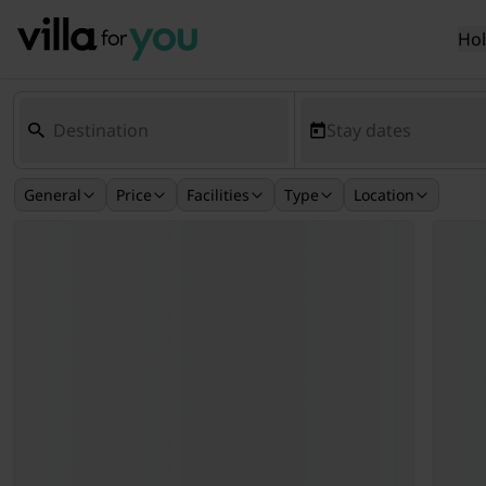
Ho
Stay dates
General
Price
Facilities
Type
Location