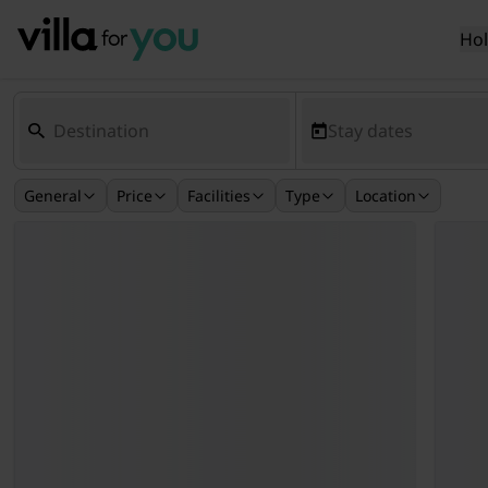
Ho
Stay dates
General
Price
Facilities
Type
Location