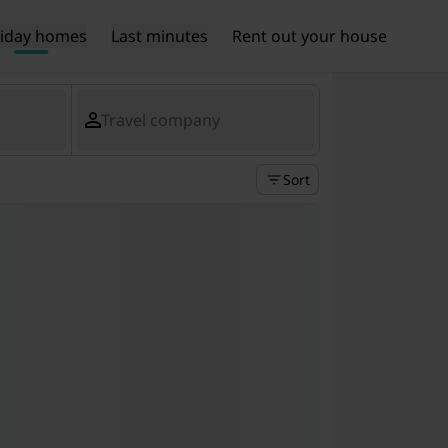
liday homes
Last minutes
Rent out your house
Travel company
Sort