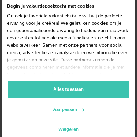
Begin je vakantiezoektocht met cookies
Ontdek je favoriete vakantiehuis terwijl wij de perfecte
ervaring voor je creëren! We gebruiken cookies om je
een gepersonaliseerde ervaring te bieden: van maatwerk
advertenties tot sociale media functies en inzicht in ons
websiteverkeer. Samen met onze partners voor social
media, advertenties en analyse delen we informatie over
je gebruik van onze site. Deze partners kunnen de
gegevens combineren met andere informatie die je met
hen hebt gedeeld of die zij hebben verzameld op basis
van je gebruik van hun diensten. Zo zorgen we ervoor dat
jouw vakantiezoektocht soepel en op maat verloopt!
Alles toestaan
Aanpassen
Weigeren