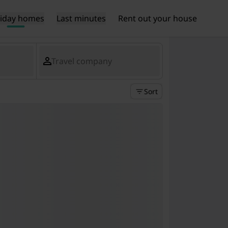
liday homes
Last minutes
Rent out your house
Travel company
Sort