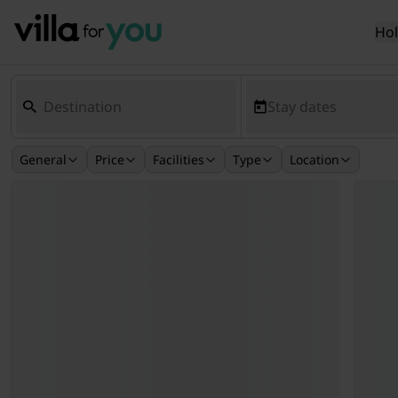
Ho
Stay dates
General
Price
Facilities
Type
Location