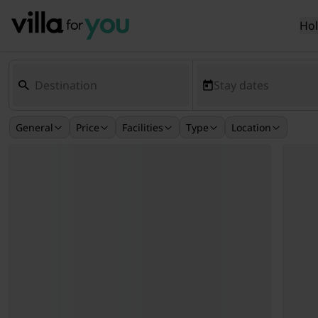
Ho
Stay dates
General
Price
Facilities
Type
Location