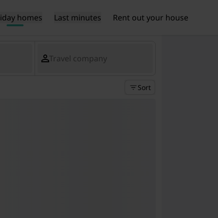
liday homes
Last minutes
Rent out your house
Travel company
Sort