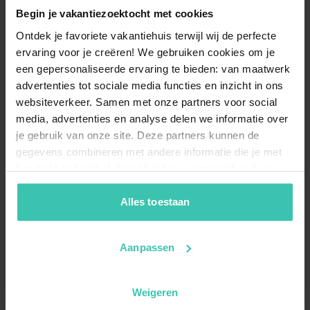
Begin je vakantiezoektocht met cookies
Ontdek je favoriete vakantiehuis terwijl wij de perfecte
ervaring voor je creëren! We gebruiken cookies om je
een gepersonaliseerde ervaring te bieden: van maatwerk
advertenties tot sociale media functies en inzicht in ons
websiteverkeer. Samen met onze partners voor social
media, advertenties en analyse delen we informatie over
je gebruik van onze site. Deze partners kunnen de
gegevens combineren met andere informatie die je met
hen hebt gedeeld of die zij hebben verzameld op basis
van je gebruik van hun diensten. Zo zorgen we ervoor dat
jouw vakantiezoektocht soepel en op maat verloopt!
Alles toestaan
Aanpassen
Weigeren