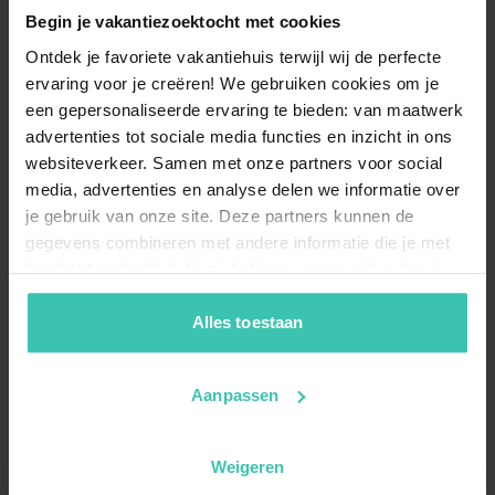
Begin je vakantiezoektocht met cookies
Ontdek je favoriete vakantiehuis terwijl wij de perfecte
ervaring voor je creëren! We gebruiken cookies om je
een gepersonaliseerde ervaring te bieden: van maatwerk
advertenties tot sociale media functies en inzicht in ons
websiteverkeer. Samen met onze partners voor social
media, advertenties en analyse delen we informatie over
je gebruik van onze site. Deze partners kunnen de
gegevens combineren met andere informatie die je met
hen hebt gedeeld of die zij hebben verzameld op basis
van je gebruik van hun diensten. Zo zorgen we ervoor dat
jouw vakantiezoektocht soepel en op maat verloopt!
Alles toestaan
Aanpassen
Weigeren