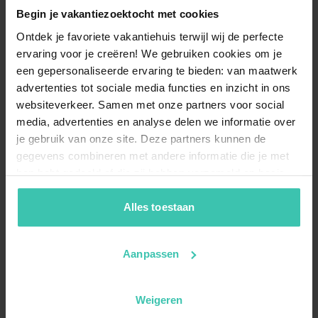
Begin je vakantiezoektocht met cookies
Ontdek je favoriete vakantiehuis terwijl wij de perfecte
ervaring voor je creëren! We gebruiken cookies om je
een gepersonaliseerde ervaring te bieden: van maatwerk
advertenties tot sociale media functies en inzicht in ons
websiteverkeer. Samen met onze partners voor social
media, advertenties en analyse delen we informatie over
je gebruik van onze site. Deze partners kunnen de
gegevens combineren met andere informatie die je met
hen hebt gedeeld of die zij hebben verzameld op basis
van je gebruik van hun diensten. Zo zorgen we ervoor dat
jouw vakantiezoektocht soepel en op maat verloopt!
Alles toestaan
Aanpassen
Weigeren