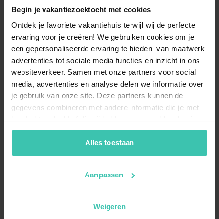
Begin je vakantiezoektocht met cookies
Ontdek je favoriete vakantiehuis terwijl wij de perfecte
ervaring voor je creëren! We gebruiken cookies om je
een gepersonaliseerde ervaring te bieden: van maatwerk
advertenties tot sociale media functies en inzicht in ons
websiteverkeer. Samen met onze partners voor social
media, advertenties en analyse delen we informatie over
je gebruik van onze site. Deze partners kunnen de
gegevens combineren met andere informatie die je met
hen hebt gedeeld of die zij hebben verzameld op basis
van je gebruik van hun diensten. Zo zorgen we ervoor dat
jouw vakantiezoektocht soepel en op maat verloopt!
Alles toestaan
Aanpassen
Weigeren