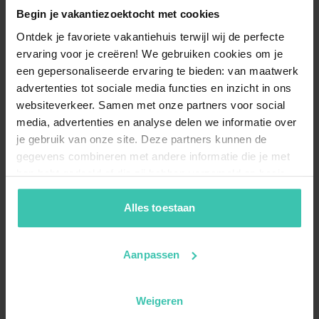
Begin je vakantiezoektocht met cookies
Ontdek je favoriete vakantiehuis terwijl wij de perfecte
ervaring voor je creëren! We gebruiken cookies om je
een gepersonaliseerde ervaring te bieden: van maatwerk
advertenties tot sociale media functies en inzicht in ons
websiteverkeer. Samen met onze partners voor social
media, advertenties en analyse delen we informatie over
je gebruik van onze site. Deze partners kunnen de
gegevens combineren met andere informatie die je met
hen hebt gedeeld of die zij hebben verzameld op basis
van je gebruik van hun diensten. Zo zorgen we ervoor dat
jouw vakantiezoektocht soepel en op maat verloopt!
Alles toestaan
Aanpassen
Weigeren