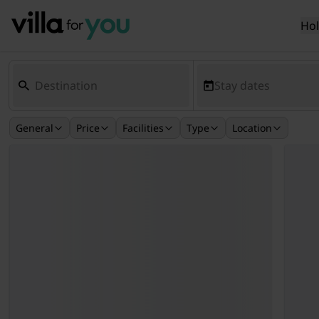
Ho
Stay dates
General
Price
Facilities
Type
Location