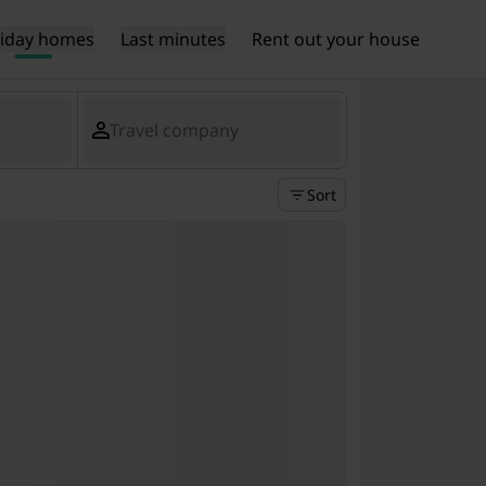
liday homes
Last minutes
Rent out your house
Travel company
Sort