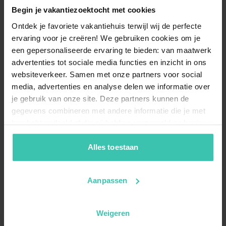
Begin je vakantiezoektocht met cookies
Ontdek je favoriete vakantiehuis terwijl wij de perfecte
ervaring voor je creëren! We gebruiken cookies om je
een gepersonaliseerde ervaring te bieden: van maatwerk
advertenties tot sociale media functies en inzicht in ons
websiteverkeer. Samen met onze partners voor social
media, advertenties en analyse delen we informatie over
je gebruik van onze site. Deze partners kunnen de
gegevens combineren met andere informatie die je met
hen hebt gedeeld of die zij hebben verzameld op basis
van je gebruik van hun diensten. Zo zorgen we ervoor dat
jouw vakantiezoektocht soepel en op maat verloopt!
Alles toestaan
Aanpassen
Weigeren