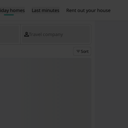
liday homes
Last minutes
Rent out your house
Travel company
Sort