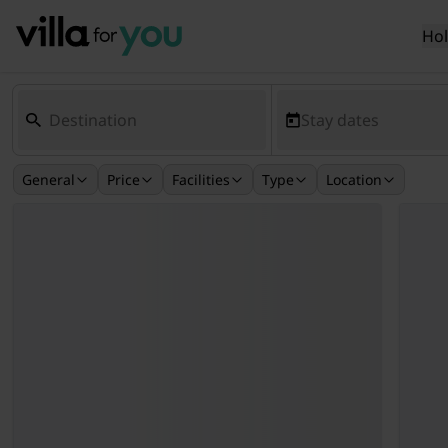
Ho
Stay dates
General
Price
Facilities
Type
Location