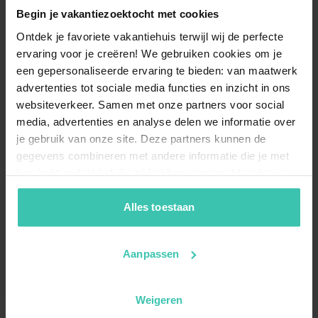
Begin je vakantiezoektocht met cookies
Ontdek je favoriete vakantiehuis terwijl wij de perfecte
ervaring voor je creëren! We gebruiken cookies om je
een gepersonaliseerde ervaring te bieden: van maatwerk
advertenties tot sociale media functies en inzicht in ons
websiteverkeer. Samen met onze partners voor social
media, advertenties en analyse delen we informatie over
je gebruik van onze site. Deze partners kunnen de
gegevens combineren met andere informatie die je met
hen hebt gedeeld of die zij hebben verzameld op basis
van je gebruik van hun diensten. Zo zorgen we ervoor dat
jouw vakantiezoektocht soepel en op maat verloopt!
Alles toestaan
Aanpassen
Weigeren