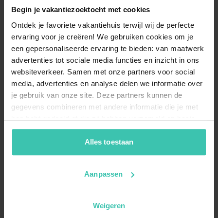
Begin je vakantiezoektocht met cookies
Ontdek je favoriete vakantiehuis terwijl wij de perfecte
ervaring voor je creëren! We gebruiken cookies om je
een gepersonaliseerde ervaring te bieden: van maatwerk
advertenties tot sociale media functies en inzicht in ons
websiteverkeer. Samen met onze partners voor social
media, advertenties en analyse delen we informatie over
je gebruik van onze site. Deze partners kunnen de
gegevens combineren met andere informatie die je met
hen hebt gedeeld of die zij hebben verzameld op basis
van je gebruik van hun diensten. Zo zorgen we ervoor dat
jouw vakantiezoektocht soepel en op maat verloopt!
Alles toestaan
Aanpassen
Weigeren