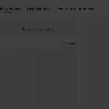
liday homes
Last minutes
Rent out your house
Travel company
Sort