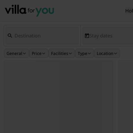
Ho
Stay dates
General
Price
Facilities
Type
Location