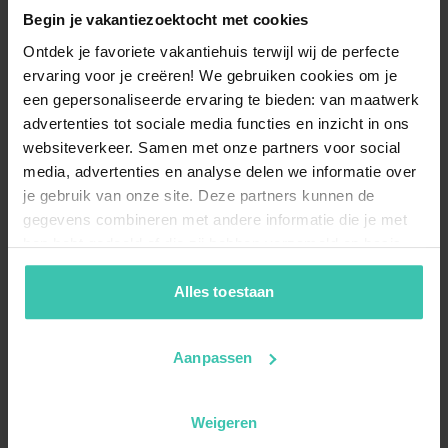
Begin je vakantiezoektocht met cookies
Ontdek je favoriete vakantiehuis terwijl wij de perfecte
ervaring voor je creëren! We gebruiken cookies om je
een gepersonaliseerde ervaring te bieden: van maatwerk
advertenties tot sociale media functies en inzicht in ons
websiteverkeer. Samen met onze partners voor social
media, advertenties en analyse delen we informatie over
je gebruik van onze site. Deze partners kunnen de
gegevens combineren met andere informatie die je met
hen hebt gedeeld of die zij hebben verzameld op basis
van je gebruik van hun diensten. Zo zorgen we ervoor dat
jouw vakantiezoektocht soepel en op maat verloopt!
Alles toestaan
Aanpassen
Weigeren