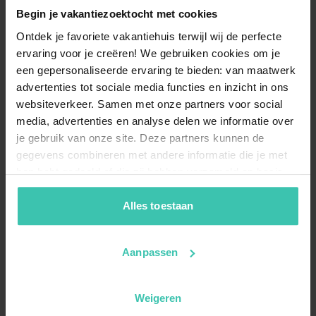
Begin je vakantiezoektocht met cookies
Ontdek je favoriete vakantiehuis terwijl wij de perfecte
ervaring voor je creëren! We gebruiken cookies om je
een gepersonaliseerde ervaring te bieden: van maatwerk
advertenties tot sociale media functies en inzicht in ons
websiteverkeer. Samen met onze partners voor social
media, advertenties en analyse delen we informatie over
je gebruik van onze site. Deze partners kunnen de
gegevens combineren met andere informatie die je met
hen hebt gedeeld of die zij hebben verzameld op basis
van je gebruik van hun diensten. Zo zorgen we ervoor dat
jouw vakantiezoektocht soepel en op maat verloopt!
Alles toestaan
Aanpassen
Weigeren