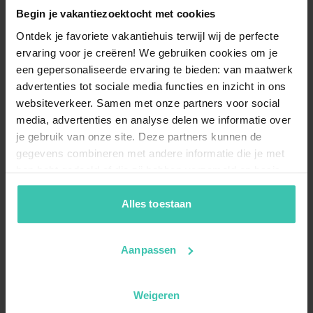
Begin je vakantiezoektocht met cookies
Ontdek je favoriete vakantiehuis terwijl wij de perfecte
ervaring voor je creëren! We gebruiken cookies om je
een gepersonaliseerde ervaring te bieden: van maatwerk
advertenties tot sociale media functies en inzicht in ons
websiteverkeer. Samen met onze partners voor social
media, advertenties en analyse delen we informatie over
je gebruik van onze site. Deze partners kunnen de
gegevens combineren met andere informatie die je met
hen hebt gedeeld of die zij hebben verzameld op basis
van je gebruik van hun diensten. Zo zorgen we ervoor dat
jouw vakantiezoektocht soepel en op maat verloopt!
Alles toestaan
Aanpassen
Weigeren