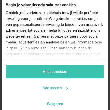
Begin je vakantiezoektocht met cookies
Ontdek je favoriete vakantiehuis terwijl wij de perfecte
ervaring voor je creëren! We gebruiken cookies om je
een gepersonaliseerde ervaring te bieden: van maatwerk
advertenties tot sociale media functies en inzicht in ons
websiteverkeer. Samen met onze partners voor social
media, advertenties en analyse delen we informatie over
je gebruik van onze site. Deze partners kunnen de
gegevens combineren met andere informatie die je met
hen hebt gedeeld of die zij hebben verzameld op basis
van je gebruik van hun diensten. Zo zorgen we ervoor dat
jouw vakantiezoektocht soepel en op maat verloopt!
Alles toestaan
Aanpassen
Weigeren