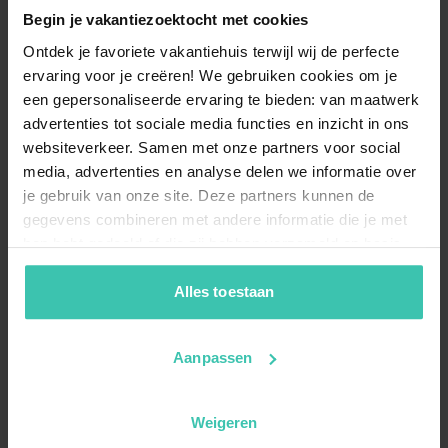
Begin je vakantiezoektocht met cookies
Ontdek je favoriete vakantiehuis terwijl wij de perfecte
ervaring voor je creëren! We gebruiken cookies om je
een gepersonaliseerde ervaring te bieden: van maatwerk
advertenties tot sociale media functies en inzicht in ons
websiteverkeer. Samen met onze partners voor social
media, advertenties en analyse delen we informatie over
je gebruik van onze site. Deze partners kunnen de
gegevens combineren met andere informatie die je met
hen hebt gedeeld of die zij hebben verzameld op basis
van je gebruik van hun diensten. Zo zorgen we ervoor dat
jouw vakantiezoektocht soepel en op maat verloopt!
Alles toestaan
Aanpassen
Weigeren