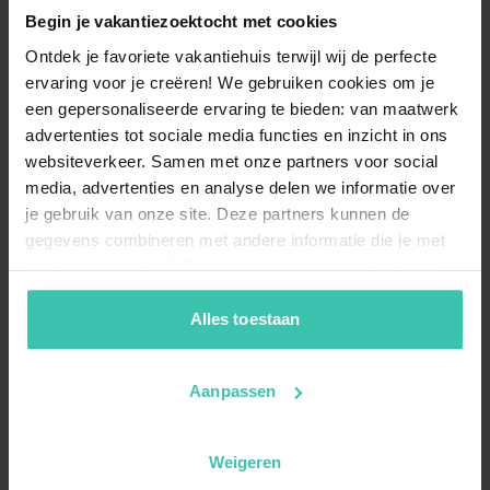
Begin je vakantiezoektocht met cookies
Ontdek je favoriete vakantiehuis terwijl wij de perfecte
ervaring voor je creëren! We gebruiken cookies om je
een gepersonaliseerde ervaring te bieden: van maatwerk
advertenties tot sociale media functies en inzicht in ons
websiteverkeer. Samen met onze partners voor social
media, advertenties en analyse delen we informatie over
je gebruik van onze site. Deze partners kunnen de
gegevens combineren met andere informatie die je met
hen hebt gedeeld of die zij hebben verzameld op basis
van je gebruik van hun diensten. Zo zorgen we ervoor dat
jouw vakantiezoektocht soepel en op maat verloopt!
Alles toestaan
Aanpassen
Weigeren