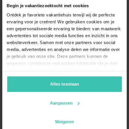
Begin je vakantiezoektocht met cookies
Ontdek je favoriete vakantiehuis terwijl wij de perfecte
ervaring voor je creëren! We gebruiken cookies om je
een gepersonaliseerde ervaring te bieden: van maatwerk
advertenties tot sociale media functies en inzicht in ons
websiteverkeer. Samen met onze partners voor social
media, advertenties en analyse delen we informatie over
je gebruik van onze site. Deze partners kunnen de
gegevens combineren met andere informatie die je met
hen hebt gedeeld of die zij hebben verzameld op basis
van je gebruik van hun diensten. Zo zorgen we ervoor dat
jouw vakantiezoektocht soepel en op maat verloopt!
Alles toestaan
Aanpassen
Weigeren