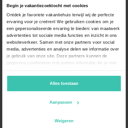
Begin je vakantiezoektocht met cookies
Ontdek je favoriete vakantiehuis terwijl wij de perfecte
ervaring voor je creëren! We gebruiken cookies om je
een gepersonaliseerde ervaring te bieden: van maatwerk
advertenties tot sociale media functies en inzicht in ons
websiteverkeer. Samen met onze partners voor social
media, advertenties en analyse delen we informatie over
je gebruik van onze site. Deze partners kunnen de
gegevens combineren met andere informatie die je met
hen hebt gedeeld of die zij hebben verzameld op basis
van je gebruik van hun diensten. Zo zorgen we ervoor dat
jouw vakantiezoektocht soepel en op maat verloopt!
Alles toestaan
Aanpassen
Weigeren