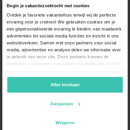
Begin je vakantiezoektocht met cookies
Ontdek je favoriete vakantiehuis terwijl wij de perfecte
ervaring voor je creëren! We gebruiken cookies om je
een gepersonaliseerde ervaring te bieden: van maatwerk
advertenties tot sociale media functies en inzicht in ons
websiteverkeer. Samen met onze partners voor social
media, advertenties en analyse delen we informatie over
je gebruik van onze site. Deze partners kunnen de
gegevens combineren met andere informatie die je met
hen hebt gedeeld of die zij hebben verzameld op basis
van je gebruik van hun diensten. Zo zorgen we ervoor dat
jouw vakantiezoektocht soepel en op maat verloopt!
Alles toestaan
Aanpassen
Weigeren